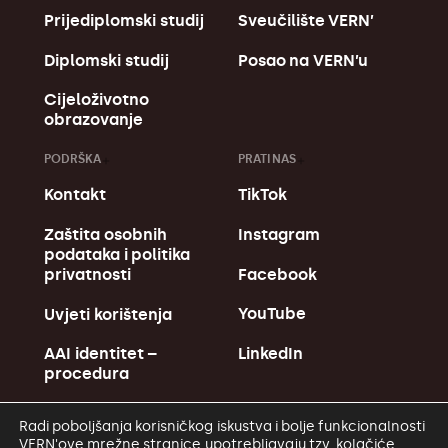
Prijediplomski studij
Sveučilište VERN’
Diplomski studij
Posao na VERN’u
Cijeloživotno
obrazovanje
PODRŠKA
PRATI NAS
Kontakt
TikTok
Zaštita osobnih
Instagram
podataka i politika
Facebook
privatnosti
YouTube
Uvjeti korištenja
LinkedIn
AAI identitet –
procedura
Radi poboljšanja korisničkog iskustva i bolje funkcionalnosti
VERN'ove mrežne stranice upotrebljavaju tzv. kolačiće.