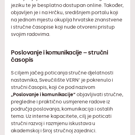
jeziku te je besplatno dostupan online. Također,
objavljen je i na Hrčku, središnjem portalu koji
na jednom mjestu okuplja hrvatske znanstvene
i stručne časopise koji nude otvoreni pristup
svojim radovima.
Poslovanje i komunikacije – stručni
časopis
S ciljem jačeg poticanja stručne djelatnosti
nastavnika, Sveučilište VERN’ je pokrenulo i
stručni časopis, koji će pod nazivom
„Poslovanje i komunikacije“
objavljivati stručne,
pregledne i praktično usmjerene radove iz
područja poslovanja, komunikacija i ostalih
tema. Uz interne kapacitete, cilj je poticati
stručni razvoj i razmjenu iskustava u
akademskoj i široj stručnoj zajednici.