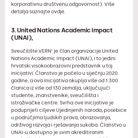
korporativnu društvenu odgovornost). Više
detalja
saznajte ovdje
.
3. United Nations Academic Impact
(UNAI)
,
Sveučilište VERN’ je
član organizacije United
Nations Academic Impact (UNAI)
, i to jedini
hrvatski visokoobrazovni predstavnik u toj
inicijativi. Članstvo je počelo u siječnju 2020.
godine, a ova inicijativa okuplja više od 1.300
članica iz više od 130 zemalja, uključujući
studente, znanstvenike, sveučilišta i
istraživačke centre. Svrha ove inicijative je
poduprijeti ciljeve Ujedinjenih naroda, posebice
u područjima ljudskih prava, obrazovanja,
održivog razvoja i rješavanja sukoba. Članstvo u
UNAI-u dostupno je svim akreditiranim