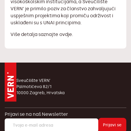
visokoškolskim institucijama, a Sveučilište
VERN’ je primilo poziv za članstvo zahvaljujući
uspješnim projektima koji promiču održivost i
usklađeni su s UNAI principima.
Više detalja
saznajte ovdje
.
Sveučilište VERN’
Palmotićeva 82/1
10000 Zagreb, Hrvatska
Prijavi se na naš Newsletter
Prijavi se