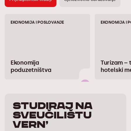
EKONOMIJA I POSLOVANJE
EKONOMIJA I 
Ekonomija
Turizam – t
poduzetništva
hotelski 
Studiraj na
Sveučilištu
Vern’