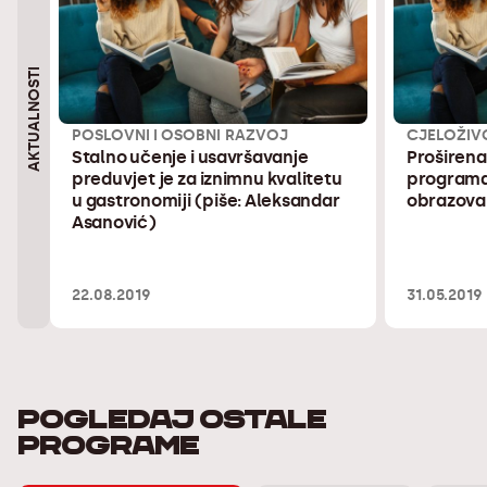
AKTUALNOSTI
POSLOVNI I OSOBNI RAZVOJ
CJELOŽIV
Stalno učenje i usavršavanje
Proširen
preduvjet je za iznimnu kvalitetu
programa
u gastronomiji (piše: Aleksandar
obrazova
Asanović)
22.08.2019
31.05.2019
POGLEDAJ OSTALE
PROGRAME