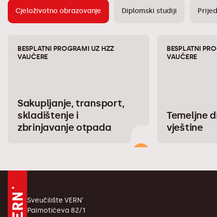
Cjeloživotno obrazovanje
Diplomski studiji
Prijed
BESPLATNI PROGRAMI UZ HZZ
BESPLATNI PR
VAUČERE
VAUČERE
Sakupljanje, transport,
skladištenje i
Temeljne d
zbrinjavanje otpada
vještine
Sveučilište VERN’
Palmotićeva 82/1