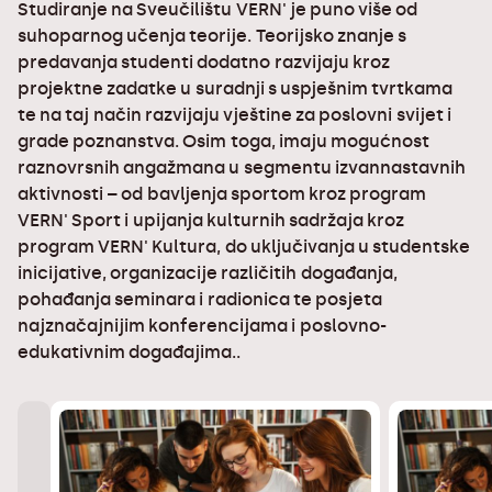
Studiranje na Sveučilištu VERN' je puno više od
suhoparnog učenja teorije. Teorijsko znanje s
predavanja studenti dodatno razvijaju kroz
projektne zadatke u suradnji s uspješnim tvrtkama
te na taj način razvijaju vještine za poslovni svijet i
grade poznanstva. Osim toga, imaju mogućnost
raznovrsnih angažmana u segmentu izvannastavnih
aktivnosti – od bavljenja sportom kroz program
VERN' Sport i upijanja kulturnih sadržaja kroz
program VERN' Kultura, do uključivanja u studentske
inicijative, organizacije različitih događanja,
pohađanja seminara i radionica te posjeta
najznačajnijim konferencijama i poslovno-
edukativnim događajima..