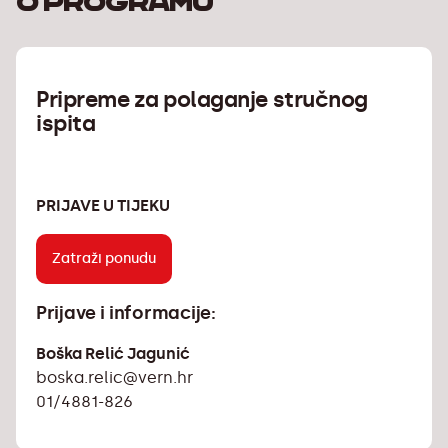
O programu
Pripreme za polaganje stručnog
ispita
PRIJAVE U TIJEKU
Zatraži ponudu
Prijave i informacije:
Boška Relić Jagunić
boska.relic@vern.hr
01/4881-826