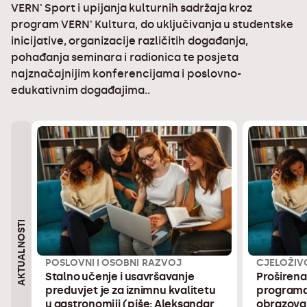
VERN' Sport i upijanja kulturnih sadržaja kroz
program VERN' Kultura, do uključivanja u studentske
inicijative, organizacije različitih događanja,
pohađanja seminara i radionica te posjeta
najznačajnijim konferencijama i poslovno-
edukativnim događajima..
AKTUALNOSTI
POSLOVNI I OSOBNI RAZVOJ
CJELOŽIV
Stalno učenje i usavršavanje
Proširen
preduvjet je za iznimnu kvalitetu
programa
u gastronomiji (piše: Aleksandar
obrazova