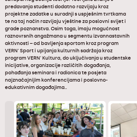
predavanja studenti dodatno razvijaju kroz
projektne zadatke u suradnji s uspješnim tvrtkama
te na taj način razvijaju vještine za poslovni svijet i
grade poznanstva. Osim toga, imaju mogućnost
raznovrsnih angažmana u segmentu izvannastavnih
aktivnosti – od bavljenja sportom kroz program
VERN' Sport i upijanja kulturnih sadržaja kroz
program VERN' Kultura, do uključivanja u studentske
inicijative, organizacije različitih događanja,
pohađanja seminara i radionica te posjeta
najznačajnijim konferencijama i poslovno-
edukativnim događajima..