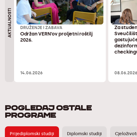
AKTUALNOSTI
Za studen
DRUŽENJE I ZABAVA
Sveučiliš
Održan VERN’ov proljetni roštilj
gostujuć
2026.
dezinform
checking
14.06.2026
08.06.202
POGLEDAJ OSTALE
PROGRAME
Prijediplomski studiji
Diplomski studiji
Cjeloživo