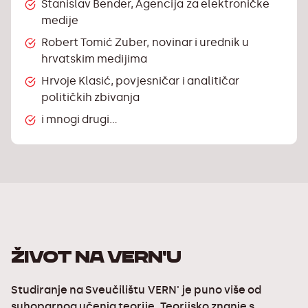
Stanislav Bender, Agencija za elektroničke
platformama.
medije
Demonstrirati sposobnost timskog rada i
Robert Tomić Zuber, novinar i urednik u
razumijevanja poslovnih procesa u
hrvatskim medijima
produkciji medijskih sadržaja.
Hrvoje Klasić, povjesničar i analitičar
političkih zbivanja
i mnogi drugi…
ŽIVOT NA VERN'U
Studiranje na Sveučilištu VERN' je puno više od
suhoparnog učenja teorije. Teorijsko znanje s