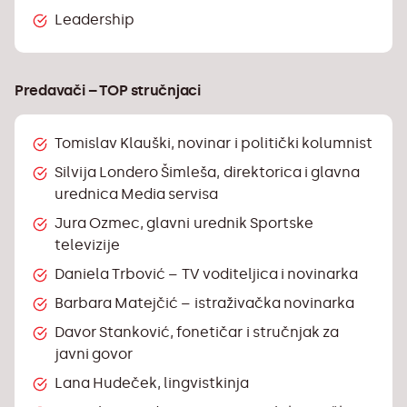
Demonstrirati poznavanje metodologije i
Leadership
temeljnih elemenata istraživačkog
novinarstva.
Objasniti ulogu i značaj novinarstva i
Predavači – TOP stručnjaci
masovnih medija za nastanak i
funkcioniranje liberalno-demokratskog
društvenog sustava Identificirati temeljne
Tomislav Klauški, novinar i politički kolumnist
norme etičkog postupanja u novinarskoj
Silvija Londero Šimleša, direktorica i glavna
struci i demonstrirati njihovu primjenu u
urednica Media servisa
kontekstu načela slobode medija i
Jura Ozmec, glavni urednik Sportske
koncepata privatnosti i javnog interesa.
televizije
Objasniti temeljne koncepte odnosa s
Daniela Trbović – TV voditeljica i novinarka
javnošću i primijeniti osnovne tehnike te
struke.
Barbara Matejčić – istraživačka novinarka
Demonstrirati poznavanje alata za
Davor Stanković, fonetičar i stručnjak za
produkciju i obradu tekstualnih, audio,
javni govor
vizualnih i audiovizualnih sadržaja te
Lana Hudeček, lingvistkinja
postupaka za objavu sadržaja na digitalnim