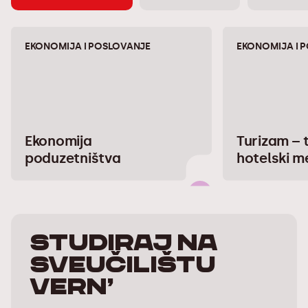
EKONOMIJA I POSLOVANJE
EKONOMIJA I 
Ekonomija
Turizam – t
poduzetništva
hotelski 
Studiraj na
Sveučilištu
Vern’