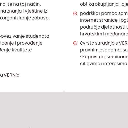
a, te na taj način,
oblika okupljanja i d
a znanja i vještine iz
podrška i pomoć samo
(organiziranje zabava,
internet stranice i o
područja djelatnosti 
hrvatskim i međunar
povezivanje studenata
oticanje i provođenje
čvrsta suradnja s VER
enje kvalitete
pravnim osobama, su
skupovima, seminarim
ciljevima i interesim
ta VERN’a