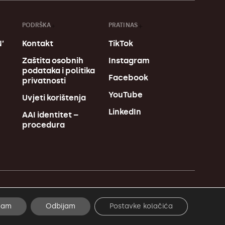
PODRŠKA
PRATI NAS
’
Kontakt
TikTok
u
Zaštita osobnih
Instagram
podataka i politika
Facebook
privatnosti
YouTube
Uvjeti korištenja
LinkedIn
AAI identitet –
procedura
Made in MagićMarinac
ćam
Odbijam
Postavke kolačića