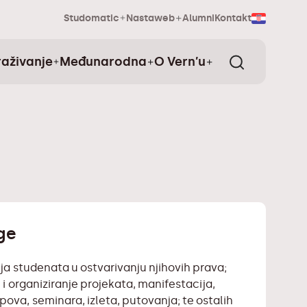
Studomatic
Nastaweb
Alumni
Kontakt
raživanje
Međunarodna
O Vern’u
ge
ija studenata u ostvarivanju njihovih prava;
 i organiziranje projekata, manifestacija,
pova, seminara, izleta, putovanja; te ostalih