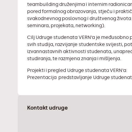
teambuilding druženjima i internim radionicam
pored formalnog obrazovanja, stječu i praktičn
svakodnevnog poslovnog i društvenog života 
seminara, projekata, networking).
Cilj Udruge studenata VERN’a je međusobno 
svih studija, razvijanje studentske svijesti, p
izvannastavnih aktivnosti studenata, unapređ
studiranja, te razmjena znanja i mišljenja.
Projekti i pregled Udruge studenata VERN’a:
Prezentacija
predstavljanje Udruge studena
Kontakt udruge