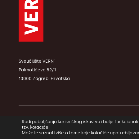
Sveučilište VERN’
Palmotićeva 82/1
10000 Zagreb, Hrvatska
© Copyright VERN’ 2026.
Radi poboljšanja korisničkog iskustva i bolje funkcion
tzv. kolačiće.
Možete saznati više o tome koje kolačiće upotrebljavamo i