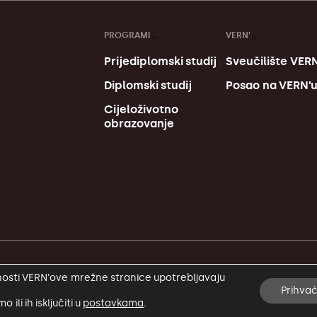
PROGRAMI
VERN’
Prijediplomski studij
Sveučilište VERN
Diplomski studij
Posao na VERN’
Cijeloživotno
obrazovanje
alnosti VERN'ove mrežne stranice upotrebljavaju
Prihva
li ih isključiti u
postavkama
.