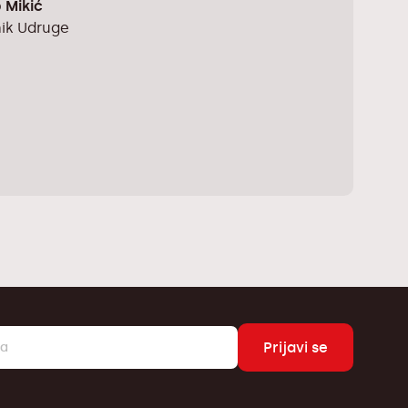
p Mikić
nik Udruge
Prijavi se