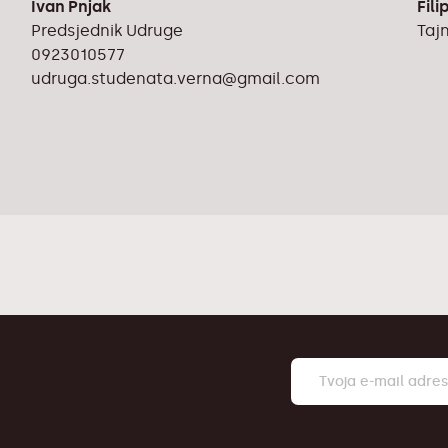
Ivan Pnjak
Fili
Predsjednik Udruge
Taj
0923010577
udruga.studenata.verna@gmail.com