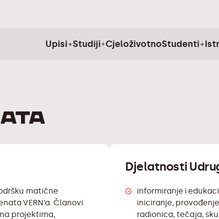
Upisi
Studiji
Cjeloživotno
Studenti
Ist
nata
Djelatnosti Udru
 podršku matične
informiranje i edukac
denata VERN’a. Članovi
iniciranje, provođenje
ima projektima,
radionica, tečaja, sku