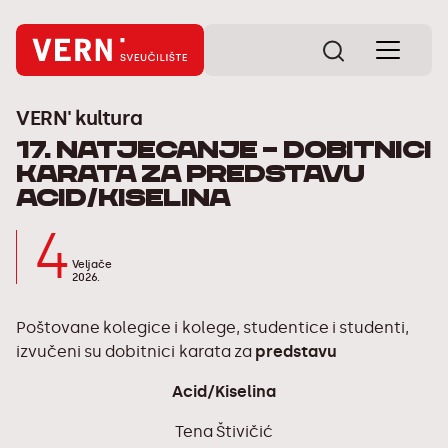
VERN' kultura
17. natjecanje – dobitnici
karata za predstavu
Acid/Kiselina
4
Veljače
2026.
Poštovane kolegice i kolege, studentice i studenti,
izvučeni su dobitnici karata za
predstavu
Acid/Kiselina
Tena Štivičić