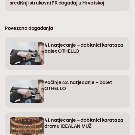
središnji strukovni PR događaj u Hrvatskoj
Povezana događanja
41. natjecanje – dobitnici karata za
balet OTHELLO
Počinje 42. natjecanje – balet
OTHELLO
41. natjecanje – dobitnici karata za
dramu IDEALAN MUŽ