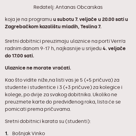
Redatelj: Antanas Obcarskas
koja je na programu
u subotu 7. veljače u 20.00 sati u
Zagrebačkom kazalištu mladih, Teslina 7.
Sretni dobitnici preuzimaju ulaznice na porti Vern’a
radnim danom 9-17 h, najkasnije u srijedu
4. veljače
do 17.00 sati.
Ulaznice ne morate vraćati.
Kao što vidite niže,na listi vas je 5 (+5 pričuva) za
studente i studentice i 3 (+3 pričuve) za kolegice i
kolege, po dvije za svakog dobitnika. Ukoliko ne
preuzmete karte do predviđenog roka, lista će se
pomicati prema pričuvama.
Sretni dobitnici karata su (studenti):
Bošnjak Vinko