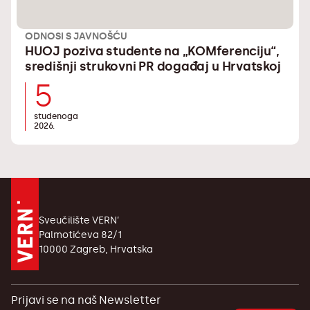
ODNOSI S JAVNOŠĆU
HUOJ poziva studente na „KOMferenciju“,
središnji strukovni PR događaj u Hrvatskoj
5
studenoga
2026.
Sveučilište VERN’
Palmotićeva 82/1
10000 Zagreb, Hrvatska
Prijavi se na naš Newsletter