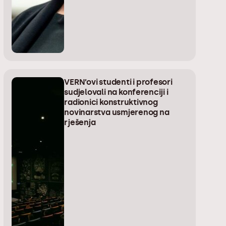
VERN’ovi studenti i profesori
sudjelovali na konferenciji i
radionici konstruktivnog
novinarstva usmjerenog na
rješenja