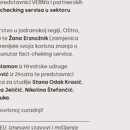
 predstavnici VERN’a i partnerskih
-checking servisa u sektoru
stvo u jadranskoj regiji, Oštro,
) te
Žana Erznožnik
(zamjenica
renijele svoja korisna znanja o
 unutar fact-cheking servisa.
alamon
iz Hrvatske udruge
vić
iz 24sata te predstavnici
ca za studije
Stana Odak Krasić
,
a Jeličić
,
Nikolina Štefančić
,
tuka
.
orisnoj suradnji!
. Izneseni stavovi i mišljenja