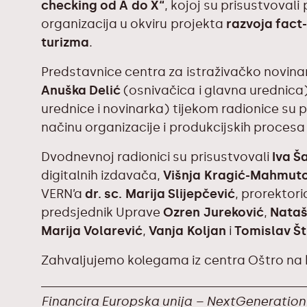
checking od A do X“
, kojoj su prisustvovali
organizacija u okviru projekta
razvoja fact
turizma
.
Predstavnice centra za istraživačko novinar
Anuška Delić
(osnivačica i glavna urednica
urednice i novinarka) tijekom radionice su p
načinu organizacije i produkcijskih procesa
Dvodnevnoj radionici su prisustvovali
Iva Š
digitalnih izdavača,
Višnja Kragić-Mahmuto
VERN’a
dr. sc. Marija Slijepčević
, prorektori
predsjednik Uprave
Ozren Jureković
,
Nataš
Marija Volarević
,
Vanja Koljan
i
Tomislav Š
Zahvaljujemo kolegama iz centra Oštro na k
Financira Europska unija – NextGenerationEU