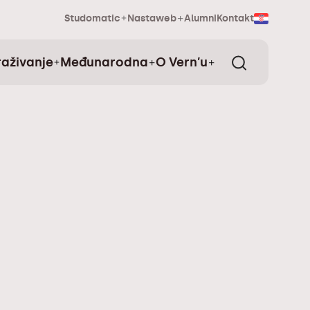
Studomatic
Nastaweb
Alumni
Kontakt
raživanje
Međunarodna
O Vern’u