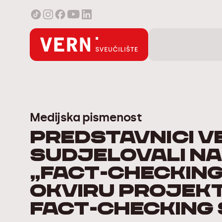
Medijska pismenost
Predstavnici V
sudjelovali na
„Fact-checking 
okviru projek
fact-checking 