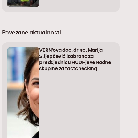
Povezane aktualnosti
VERN’ova doc. dr. sc. Marija
Slijepčević izabrana za
predsjednicu HUDI-jeve Radne
skupine za factchecking