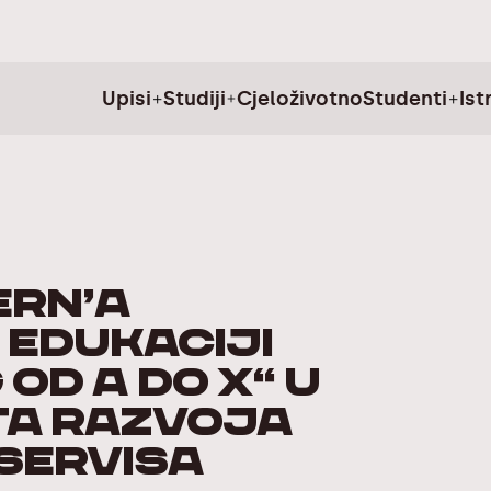
Upisi
Studiji
Cjeloživotno
Studenti
Ist
ERN’a
 edukaciji
od A do X“ u
ta razvoja
servisa