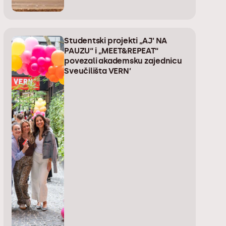
Studentski projekti „AJ’ NA
PAUZU“ i „MEET&REPEAT“
povezali akademsku zajednicu
Sveučilišta VERN’