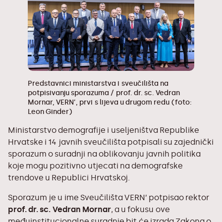
Predstavnici ministarstva i sveučilišta na
potpisivanju sporazuma / prof. dr. sc. Vedran
Mornar, VERN’, prvi s lijeva u drugom redu (foto:
Leon Ginder)
Ministarstvo demografije i useljeništva Republike
Hrvatske i 14 javnih sveučilišta potpisali su
zajednički
sporazum o suradnji
na oblikovanju javnih politika
koje mogu pozitivno utjecati na demografske
trendove u Republici Hrvatskoj.
Sporazum je u ime Sveučilišta VERN’ potpisao rektor
prof. dr. sc. Vedran Mornar
, a u fokusu ove
međuinstitucionalne suradnje bit će izrada Zakona o