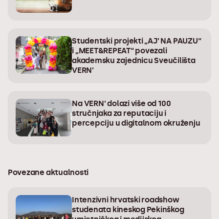
Studentski projekti „AJ’ NA PAUZU“
i „MEET&REPEAT“ povezali
akademsku zajednicu Sveučilišta
VERN’
Na VERN’ dolazi više od 100
stručnjaka za reputaciju i
percepciju u digitalnom okruženju
Povezane aktualnosti
Intenzivni hrvatski roadshow
studenata kineskog Pekinškog