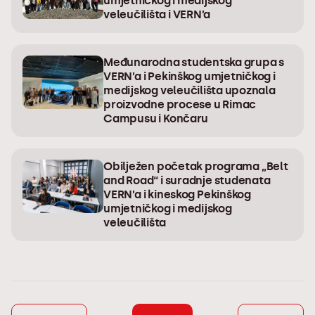
umjetničkog i medijskog
veleučilišta i VERN’a
Međunarodna studentska grupa s
VERN’a i Pekinškog umjetničkog i
medijskog veleučilišta upoznala
proizvodne procese u Rimac
Campusu i Končaru
Obilježen početak programa „Belt
and Road“ i suradnje studenata
VERN’a i kineskog Pekinškog
umjetničkog i medijskog
veleučilišta