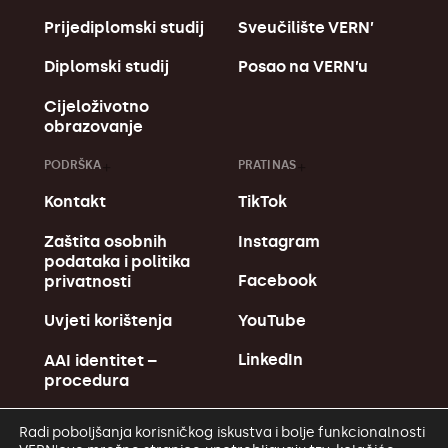
Prijediplomski studij
Sveučilište VERN’
Diplomski studij
Posao na VERN’u
Cijeloživotno
obrazovanje
PODRŠKA
PRATI NAS
Kontakt
TikTok
Zaštita osobnih
Instagram
podataka i politika
Facebook
privatnosti
YouTube
Uvjeti korištenja
LinkedIn
AAI identitet –
procedura
Radi poboljšanja korisničkog iskustva i bolje funkcionalnosti