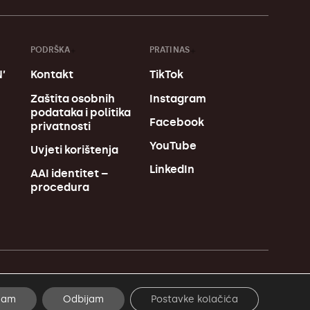
PODRŠKA
PRATI NAS
’
Kontakt
TikTok
u
Zaštita osobnih
Instagram
podataka i politika
Facebook
privatnosti
YouTube
Uvjeti korištenja
LinkedIn
AAI identitet –
procedura
Made in MagićMarinac
ćam
Odbijam
Postavke kolačića