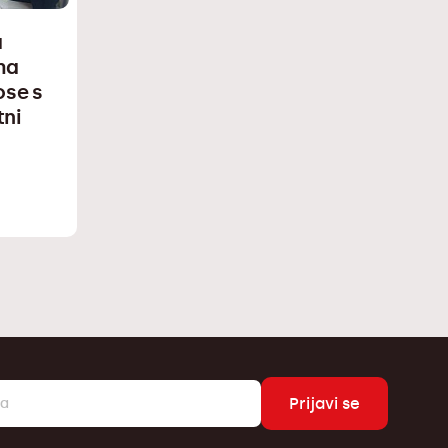
a
ma
ose s
tni
Prijavi se