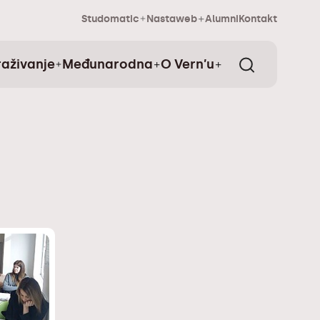
Studomatic
Nastaweb
Alumni
Kontakt
raživanje
Međunarodna
O Vern’u