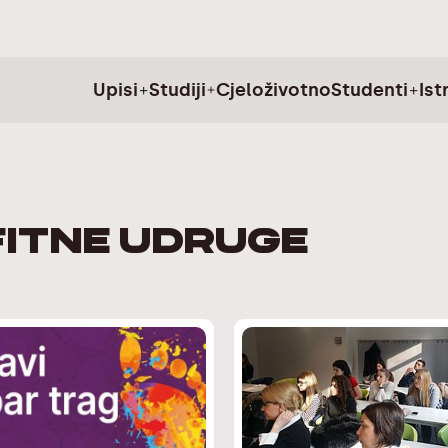
Upisi
Studiji
Cjeloživotno
Studenti
Ist
fitne udruge