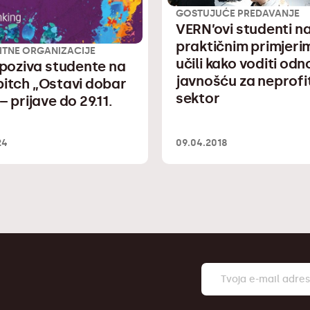
GOSTUJUĆE PREDAVANJE
VERN’ovi studenti n
praktičnim primjeri
ITNE ORGANIZACIJE
učili kako voditi odn
 poziva studente na
javnošću za neprofi
itch „Ostavi dobar
sektor
– prijave do 29.11.
24
09.04.2018