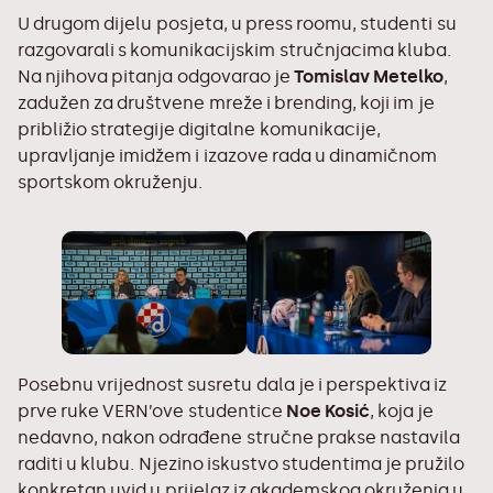
U drugom dijelu posjeta, u press roomu, studenti su
razgovarali s komunikacijskim stručnjacima kluba.
Na njihova pitanja odgovarao je
Tomislav Metelko
,
zadužen za društvene mreže i brending, koji im je
približio strategije digitalne komunikacije,
upravljanje imidžem i izazove rada u dinamičnom
sportskom okruženju.
Posebnu vrijednost susretu dala je i perspektiva iz
prve ruke VERN’ove studentice
Noe Kosić
, koja je
nedavno, nakon odrađene stručne prakse nastavila
raditi u klubu. Njezino iskustvo studentima je pružilo
konkretan uvid u prijelaz iz akademskog okruženja u