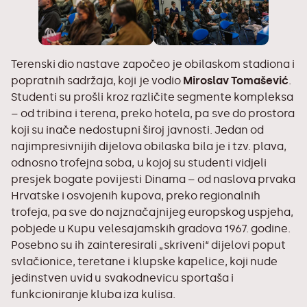
Terenski dio nastave započeo je obilaskom stadiona i
popratnih sadržaja, koji je vodio
Miroslav Tomašević
.
Studenti su prošli kroz različite segmente kompleksa
– od tribina i terena, preko hotela, pa sve do prostora
koji su inače nedostupni široj javnosti. Jedan od
najimpresivnijih dijelova obilaska bila je i tzv. plava,
odnosno trofejna soba, u kojoj su studenti vidjeli
presjek bogate povijesti Dinama – od naslova prvaka
Hrvatske i osvojenih kupova, preko regionalnih
trofeja, pa sve do najznačajnijeg europskog uspjeha,
pobjede u Kupu velesajamskih gradova 1967. godine.
Posebno su ih zainteresirali „skriveni“ dijelovi poput
svlačionice, teretane i klupske kapelice, koji nude
jedinstven uvid u svakodnevicu sportaša i
funkcioniranje kluba iza kulisa.