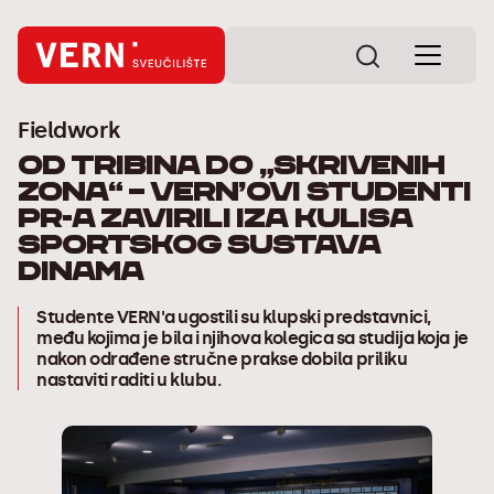
Fieldwork
Od tribina do „skrivenih
zona“ – VERN’ovi studenti
PR-a zavirili iza kulisa
sportskog sustava
Dinama
Studente VERN'a ugostili su klupski predstavnici,
među kojima je bila i njihova kolegica sa studija koja je
nakon odrađene stručne prakse dobila priliku
nastaviti raditi u klubu.