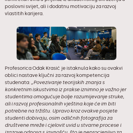
poslovni svijet, ali i dodatnu motivaciju za razvoj
vlastitih karijera.
Profesorica Odak Krasić je istaknula kako su ovakvi
oblici nastave ključni za razvoj kompetencija
studenata:
„Povezivanje teorijskih znanja s
konkretnim iskustvima iz prakse iznimno je važno jer
studentima omogućuje bolje razumijevanje struke,
ali i razvoj profesionalnih vještina koje će im biti
potrebne na tržištu. Upravo kroz ovakve posjete
studenti dobivaju, osim odličnih fotografija za
društvene mreže i cjelovit uvid u stvarne procese i
izazove odnosa s javnošću, što je neprocjenjivo za