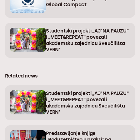
Global Compact
Studentski projekti „AJ’ NA PAUZU“
i „MEET&REPEAT“ povezali
akademsku zajednicu Sveučilišta
VERN’
Related news
Studentski projekti „AJ’ NA PAUZU“
i „MEET&REPEAT“ povezali
akademsku zajednicu Sveučilišta
VERN’
Predstavljanje knjige
„Poduzetništvo u praksi“ na