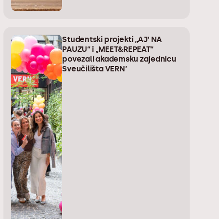
Studentski projekti „AJ’ NA
PAUZU“ i „MEET&REPEAT“
povezali akademsku zajednicu
Sveučilišta VERN’