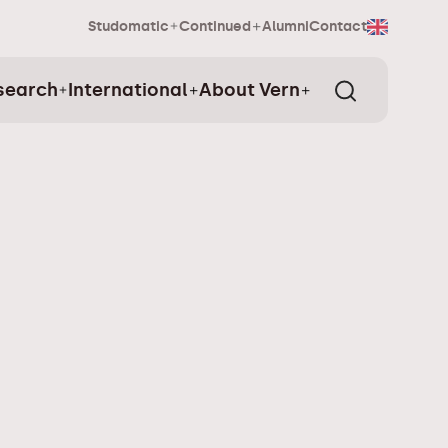
Studomatic
Continued
Alumni
Contact
search
International
About Vern