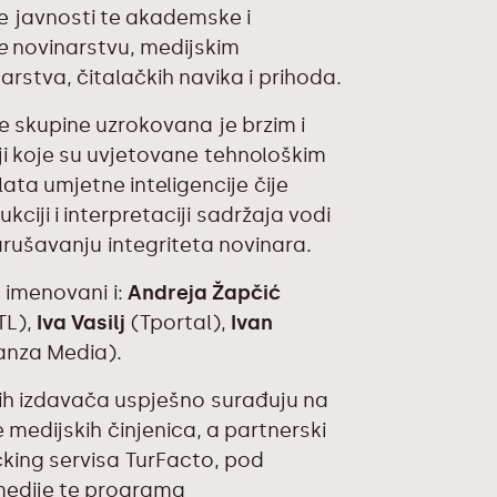
re javnosti te akademske i
e
novinarstvu, medijskim
arstva, čitalačkih navika i prihoda.
e skupine uzrokovana je brzim i
ji koje su uvjetovane tehnološkim
ata umjetne inteligencije čije
kciji i interpretaciji sadržaja vodi
rušavanju integriteta novinara.
 imenovani i:
Andreja Žapčić
TL),
Iva Vasilj
(Tportal),
Ivan
nza Media).
nih izdavača uspješno surađuju na
re medijskih činjenica, a partnerski
king servisa TurFacto
, pod
 medije te programa