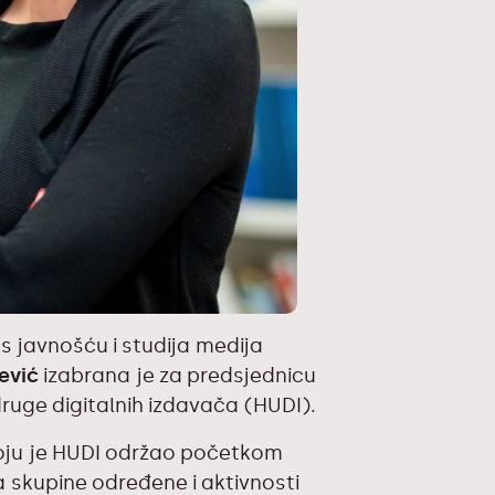
s javnošću i studija medija
čević
izabrana je za predsjednicu
uge digitalnih izdavača (HUDI).
koju je HUDI održao početkom
a skupine određene i aktivnosti