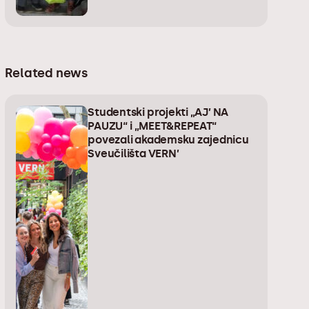
Related news
Studentski projekti „AJ’ NA
PAUZU“ i „MEET&REPEAT“
povezali akademsku zajednicu
Sveučilišta VERN’