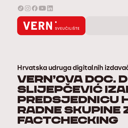
Hrvatska udruga digitalnih izdava
VERN’ova doc. d
Slijepčević iz
predsjednicu H
Radne skupine 
factchecking