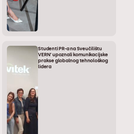
Studenti PR-a na Sveučilištu
VERN’ upoznali komunikacijske
prakse globalnog tehnološkog
lidera