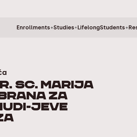
Enrollments
Studies
Lifelong
Students
Re
ča
r. sc. Marija
abrana za
UDI-jeve
za