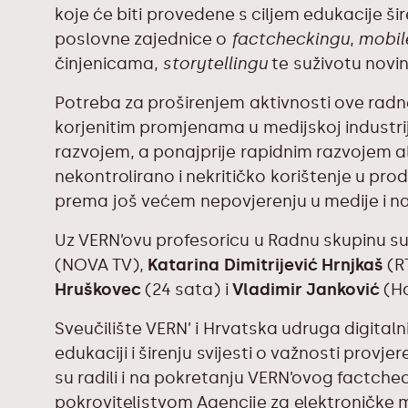
koje će biti provedene s ciljem edukacije ši
poslovne zajednice o
factcheckingu
,
mobil
činjenicama,
storytellingu
te suživotu novin
Potreba za proširenjem aktivnosti ove radn
korjenitim promjenama u medijskoj industri
razvojem, a ponajprije rapidnim razvojem al
nekontrolirano i nekritičko korištenje u produ
prema još većem nepovjerenju u medije i na
Uz VERN’ovu profesoricu u Radnu skupinu su
(NOVA TV),
Katarina Dimitrijević Hrnjkaš
(R
Hruškovec
(24 sata) i
Vladimir Janković
(Ha
Sveučilište VERN’ i Hrvatska udruga digital
edukaciji i širenju svijesti o važnosti provje
su radili i na pokretanju VERN’ovog
factchec
pokroviteljstvom Agencije za elektroničke