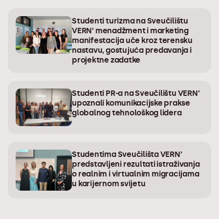
Studenti turizma na Sveučilištu
VERN’ menadžment i marketing
manifestacija uče kroz terensku
nastavu, gostujuća predavanja i
projektne zadatke
Studenti PR-a na Sveučilištu VERN’
upoznali komunikacijske prakse
globalnog tehnološkog lidera
Studentima Sveučilišta VERN’
predstavljeni rezultati istraživanja
o realnim i virtualnim migracijama
u karijernom svijetu