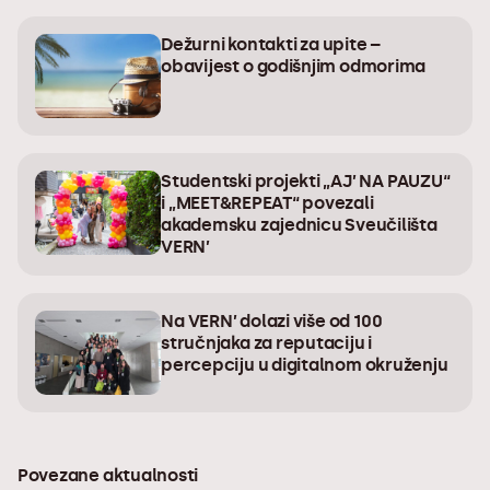
Dežurni kontakti za upite –
obavijest o godišnjim odmorima
Studentski projekti „AJ’ NA PAUZU“
i „MEET&REPEAT“ povezali
akademsku zajednicu Sveučilišta
VERN’
Na VERN’ dolazi više od 100
stručnjaka za reputaciju i
percepciju u digitalnom okruženju
Povezane aktualnosti