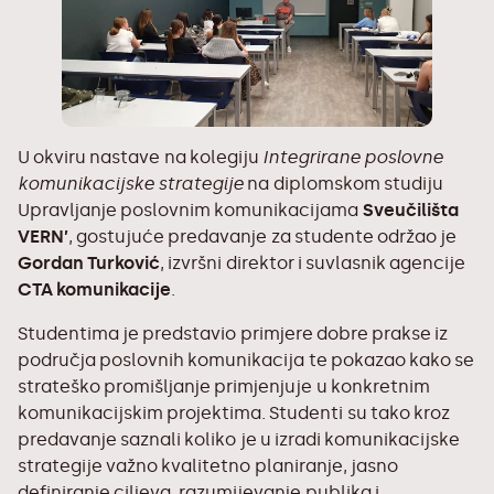
U okviru nastave na kolegiju
Integrirane poslovne
komunikacijske strategije
na
diplomskom studiju
Upravljanje poslovnim komunikacijama
Sveučilišta
VERN’
, gostujuće predavanje za studente održao je
Gordan Turković
, izvršni direktor i suvlasnik agencije
CTA komunikacije
.
Studentima je predstavio primjere dobre prakse iz
područja poslovnih komunikacija te pokazao kako se
strateško promišljanje primjenjuje u konkretnim
komunikacijskim projektima. Studenti su tako kroz
predavanje saznali koliko je u izradi komunikacijske
strategije važno kvalitetno planiranje, jasno
definiranje ciljeva, razumijevanje publika i