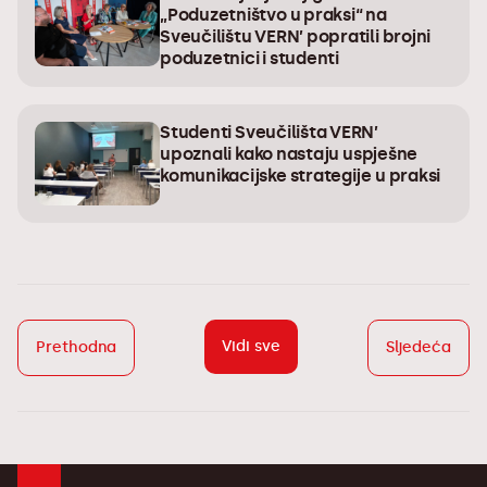
„Poduzetništvo u praksi“ na
Sveučilištu VERN’ popratili brojni
poduzetnici i studenti
Studenti Sveučilišta VERN’
upoznali kako nastaju uspješne
komunikacijske strategije u praksi
Vidi sve
Prethodna
Sljedeća