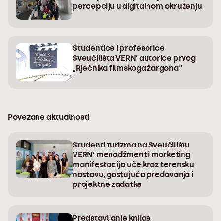
percepciju u digitalnom okruženju
Studentice i profesorice
Sveučilišta VERN’ autorice prvog
„Rječnika filmskoga žargona“
Povezane aktualnosti
Studenti turizma na Sveučilištu
VERN’ menadžment i marketing
manifestacija uče kroz terensku
nastavu, gostujuća predavanja i
projektne zadatke
Predstavljanje knjige