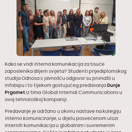
Kako se vodi interna komunikacija za tisuće
zaposlenika diljem svijeta? Studenti prijediplomskog
studija
Odnosa s javnošću
odgovor su pronašli u
Infobipu i to tijekom gostujućeg predavanja
Dunje
Prgomet
iz tima Global Internal Communications u
ovoj tehnološkoj kompaniji.
Predavanje je održano u okviru nastave na kolegiju
Interno komuniciranje
, u dijelu posvećenom ulozi
internih komunikacija u globalnim i suvremenim