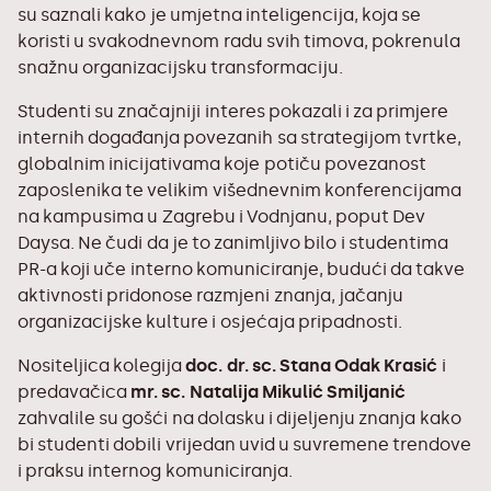
su saznali kako je umjetna inteligencija, koja se
koristi u svakodnevnom radu svih timova, pokrenula
snažnu organizacijsku transformaciju.
Studenti su značajniji interes pokazali i za primjere
internih događanja povezanih sa strategijom tvrtke,
globalnim inicijativama koje potiču povezanost
zaposlenika te velikim višednevnim konferencijama
na kampusima u Zagrebu i Vodnjanu, poput Dev
Daysa. Ne čudi da je to zanimljivo bilo i studentima
PR-a koji uče interno komuniciranje, budući da takve
aktivnosti pridonose razmjeni znanja, jačanju
organizacijske kulture i osjećaja pripadnosti.
Nositeljica kolegija
doc. dr. sc. Stana Odak Krasić
i
predavačica
mr. sc. Natalija Mikulić Smiljanić
zahvalile su gošći na dolasku i dijeljenju znanja kako
bi studenti dobili vrijedan uvid u suvremene trendove
i praksu internog komuniciranja.