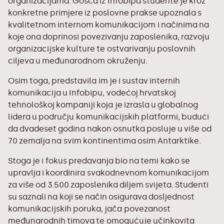
organizacijama. Gošća iz Infobipa studente je kroz
konkretne primjere iz poslovne prakse upoznala s
kvalitetnom internom komunikacijom i načinima na
koje ona doprinosi povezivanju zaposlenika, razvoju
organizacijske kulture te ostvarivanju poslovnih
ciljeva u međunarodnom okruženju.
Osim toga, predstavila im je i sustav internih
komunikacija u Infobipu, vodećoj hrvatskoj
tehnološkoj kompaniji koja je izrasla u globalnog
lidera u području komunikacijskih platformi, budući
da dvadeset godina nakon osnutka posluje u više od
70 zemalja na svim kontinentima osim Antarktike.
Stoga je i fokus predavanja bio na temi kako se
upravlja i koordinira svakodnevnom komunikacijom
za više od 3.500 zaposlenika diljem svijeta. Studenti
su saznali na koji se način osigurava dosljednost
komunikacijskih poruka, jača povezanost
međunarodnih timova te omogućuje učinkovita