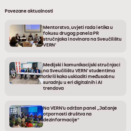
Povezane aktualnosti
Mentorstvo, uvjeti rada i etika u
fokusu drugog panela PR
stručnjaka i novinara na Sveučilištu
VERN’
Medijski i komunikacijski stručnjaci
na Sveučilištu VERN’ studentima
otkrili kako uskladiti međusobnu
suradnju u eri digitalnih i AI
trendova
Na VERN’u održan panel „Jačanje
otpornosti društva na
dezinformacije“