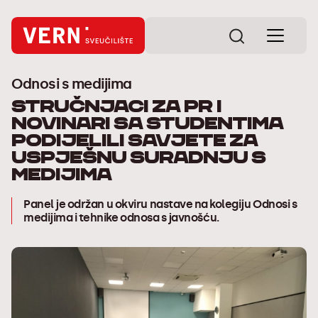
Odnosi s medijima
Stručnjaci za PR i
novinari sa studentima
podijelili savjete za
uspješnu suradnju s
medijima
Panel je održan u okviru nastave na kolegiju Odnosi s
medijima i tehnike odnosa s javnošću.