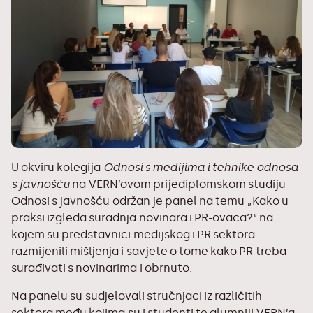
U okviru kolegija
Odnosi s medijima i tehnike odnosa
s javnošću
na VERN’ovom
prijediplomskom studiju
Odnosi s javnošću
održan je panel na temu „Kako u
praksi izgleda suradnja novinara i PR-ovaca?“ na
kojem su predstavnici medijskog i PR sektora
razmijenili mišljenja i savjete o tome kako PR treba
surađivati s novinarima i obrnuto.
Na panelu su sudjelovali stručnjaci iz različitih
sektora među kojima su i studenti te alumniji VERN’a: