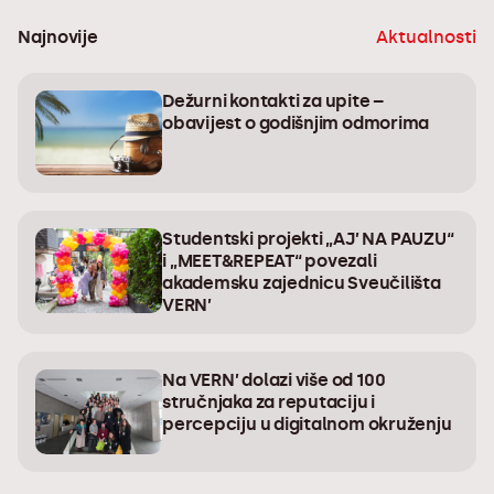
Najnovije
Aktualnosti
Dežurni kontakti za upite –
obavijest o godišnjim odmorima
Studentski projekti „AJ’ NA PAUZU“
i „MEET&REPEAT“ povezali
akademsku zajednicu Sveučilišta
VERN’
Na VERN’ dolazi više od 100
stručnjaka za reputaciju i
percepciju u digitalnom okruženju