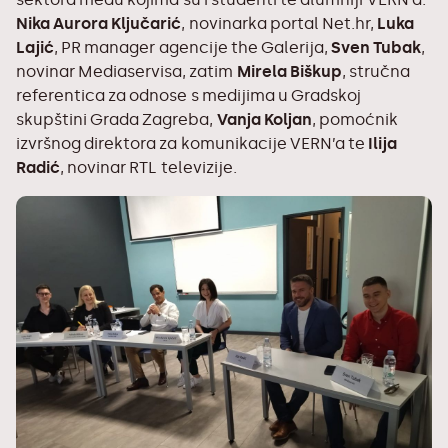
Nika Aurora Ključarić
, novinarka portal Net.hr,
Luka
Lajić
, PR manager agencije the Galerija,
Sven Tubak
,
novinar Mediaservisa, zatim
Mirela Biškup
, stručna
referentica za odnose s medijima u Gradskoj
skupštini Grada Zagreba,
Vanja Koljan
, pomoćnik
izvršnog direktora za komunikacije VERN’a te
Ilija
Radić
, novinar RTL televizije.