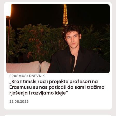
ERASMUS+ DNEVNIK
„Kroz timski rad i projekte profesori na
Erasmusu su nas poticali da sami tražimo
rješenja i razvijamo ideje“
22.08.2025