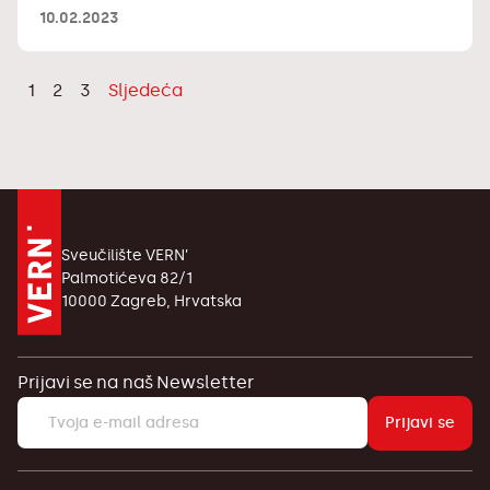
10.02.2023
Brojevi
1
2
3
Sljedeća
stranica
objava
Sveučilište VERN’
Palmotićeva 82/1
10000 Zagreb, Hrvatska
Prijavi se na naš Newsletter
Prijavi se