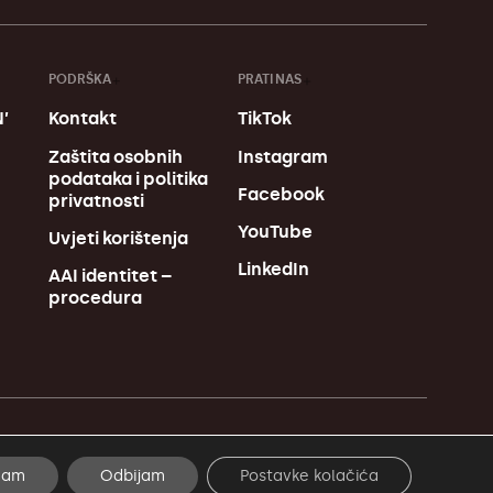
PODRŠKA
PRATI NAS
’
Kontakt
TikTok
u
Zaštita osobnih
Instagram
podataka i politika
Facebook
privatnosti
YouTube
Uvjeti korištenja
LinkedIn
AAI identitet –
procedura
Made in MagićMarinac
ćam
Odbijam
Postavke kolačića