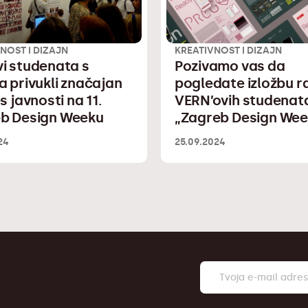
NOST I DIZAJN
KREATIVNOST I DIZAJN
i studenata s
Pozivamo vas da
a privukli značajan
pogledate izložbu 
s javnosti na 11.
VERN’ovih studenat
b Design Weeku
„Zagreb Design Wee
24
25.09.2024