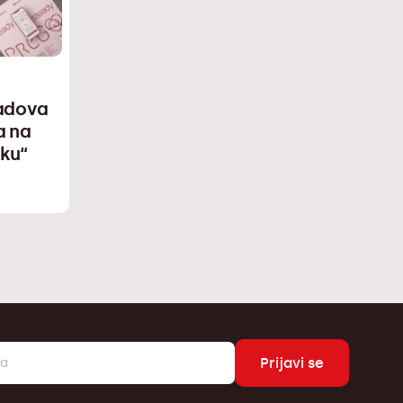
radova
a na
ku“
Prijavi se