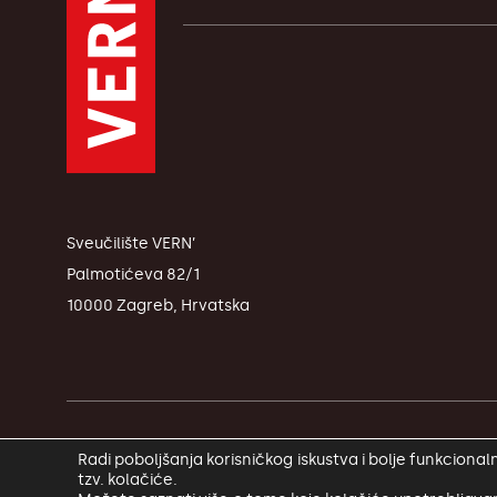
Sveučilište VERN’
Palmotićeva 82/1
10000 Zagreb, Hrvatska
© Copyright VERN’ 2026.
Radi poboljšanja korisničkog iskustva i bolje funkcion
tzv. kolačiće.