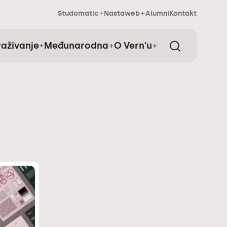
Studomatic
Nastaweb
Alumni
Kontakt
raživanje
Međunarodna
O Vern’u