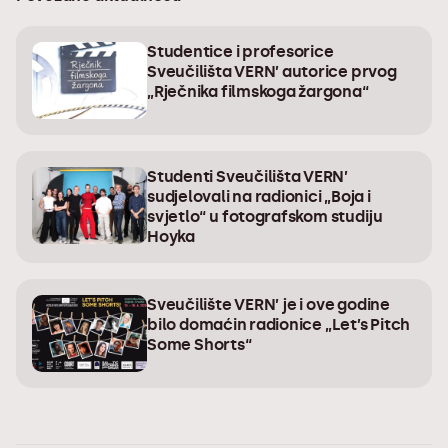
Studentice i profesorice
Sveučilišta VERN’ autorice prvog
„Rječnika filmskoga žargona“
Studenti Sveučilišta VERN’
sudjelovali na radionici „Boja i
svjetlo“ u fotografskom studiju
Hoyka
Sveučilište VERN’ je i ove godine
bilo domaćin radionice „Let’s Pitch
Some Shorts“