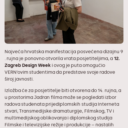
Najveća hrvatska manifestacija posvećena dizajnu 9
. rujna je ponovno otvorila vrata posjetiteljima, a
12.
Zagreb Design Week
i ovog je puta omogućio
VERN’ovim studentima da predstave svoje radove
široj javnosti.
Izložba će za posjetitelje biti otvorena do 14. rujna, a
u prostorima Jadran filma može se pogledati izbor
radova studenata prijediplomskih studija
Interneta
stvari
,
Transmedijske dramaturgije
,
Filmskog, TV i
multimedijskog oblikovanja
i diplomskog studija
Filmske i televizijske režije i produkcije
– nastalih