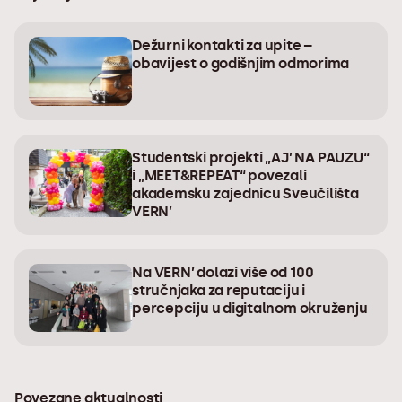
Dežurni kontakti za upite –
obavijest o godišnjim odmorima
Studentski projekti „AJ’ NA PAUZU“
i „MEET&REPEAT“ povezali
akademsku zajednicu Sveučilišta
VERN’
Na VERN’ dolazi više od 100
stručnjaka za reputaciju i
percepciju u digitalnom okruženju
Povezane aktualnosti