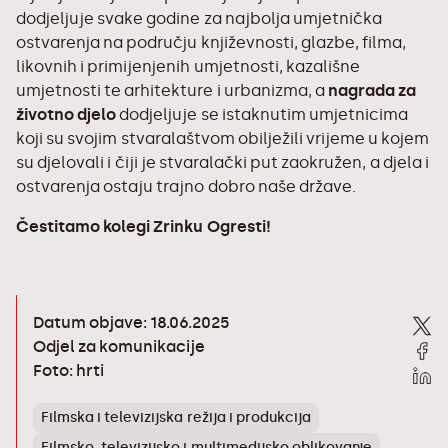
dodjeljuje svake godine za najbolja umjetnička
ostvarenja na području književnosti, glazbe, filma,
likovnih i primijenjenih umjetnosti, kazališne
umjetnosti te arhitekture i urbanizma, a
nagrada za
životno djelo
dodjeljuje se istaknutim umjetnicima
koji su svojim stvaralaštvom obilježili vrijeme u kojem
su djelovali i čiji je stvaralački put zaokružen, a djela i
ostvarenja ostaju trajno dobro naše države.
Čestitamo kolegi Zrinku Ogresti!
Datum objave: 18.06.2025
Odjel za komunikacije
Foto: hrti
Filmska i televizijska režija i produkcija
Filmsko, televizijsko i multimedijsko oblikovanje