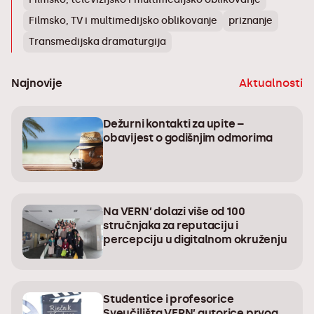
Filmsko, TV i multimedijsko oblikovanje
priznanje
Transmedijska dramaturgija
Najnovije
Aktualnosti
Dežurni kontakti za upite –
obavijest o godišnjim odmorima
Na VERN’ dolazi više od 100
stručnjaka za reputaciju i
percepciju u digitalnom okruženju
Studentice i profesorice
Sveučilišta VERN’ autorice prvog