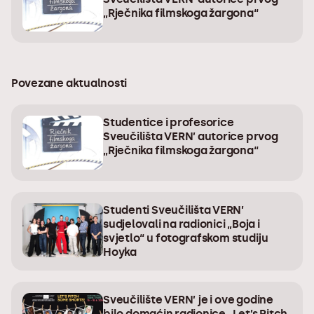
„Rječnika filmskoga žargona“
Povezane aktualnosti
Studentice i profesorice
Sveučilišta VERN’ autorice prvog
„Rječnika filmskoga žargona“
Studenti Sveučilišta VERN’
sudjelovali na radionici „Boja i
svjetlo“ u fotografskom studiju
Hoyka
Sveučilište VERN’ je i ove godine
bilo domaćin radionice „Let’s Pitch