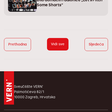
Some Shorts“
Vidi sve
Prethodna
Sljedeća
Sveučilište VERN’
Palmotićeva 82/1
10000 Zagreb, Hrvatska