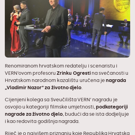
Renomiranom hrvatskom redatelju i scenaristu i
VERN’ovom profesoru
Zrinku Ogresti
na svečanosti u
Hrvatskom narodnom kazalištu uručena je
nagrada
„Vladimir Nazor“ za životno djelo
.
Cijenjeni kolega sa Sveučilišta VERN’ nagradu je
osvojio u kategoriji filmske umjetnosti,
podkategoriji
nagrade za životno djelo
, budući da se ista dodjeljuje
i kao redovita godišnja nagrada.
Riječ je o najvišem priznanju koje Republika Hrvatska