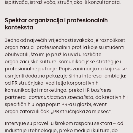
ispitivača, istraživača, stručnjaka ili konzultanata.
Spektar organizacija i profesionalnih
konteksta
Jedna od najvećih vrijednosti svakako je raznolikost
organizacija i profesionalnih profila koje su studenti
obuhvatili, što im je pružilo uvid u različite
organizacijske kulture, komunikacijske strategije i
profesionalne putanje. Popis zanimanja na koja su se
usmjerili dodatno pokazuje širinu interesa i ambicija:
od PR stručnjaka, voditelja korporativnih
komunikacija i marketinga, preko HR
business
partnera i
communication specialista
, do kreativnih i
specifičnih uloga poput PR-a u glazbi, event
organizatora ili čak „PR stručnjaka za mjesec“.
Intervjue su proveli u širokom rasponu sektora – od
industrije i tehnologije, preko medija i kulture, do