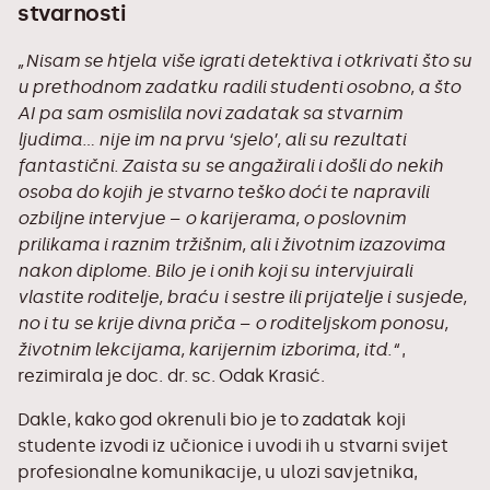
stvarnosti
„Nisam se htjela više igrati detektiva i otkrivati što su
u prethodnom zadatku radili studenti osobno, a što
AI pa sam osmislila novi zadatak sa stvarnim
ljudima… nije im na prvu ‘sjelo’, ali su rezultati
fantastični. Zaista su se angažirali i došli do nekih
osoba do kojih je stvarno teško doći te napravili
ozbiljne intervjue – o karijerama, o poslovnim
prilikama i raznim tržišnim, ali i životnim izazovima
nakon diplome. Bilo je i onih koji su intervjuirali
vlastite roditelje, braću i sestre ili prijatelje i susjede,
no i tu se krije divna priča – o roditeljskom ponosu,
životnim lekcijama, karijernim izborima, itd.“
,
rezimirala je doc. dr. sc. Odak Krasić.
Dakle, kako god okrenuli bio je to zadatak koji
studente izvodi iz učionice i uvodi ih u stvarni svijet
profesionalne komunikacije, u ulozi savjetnika,