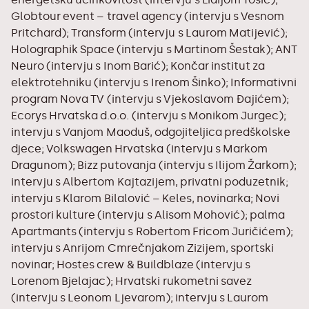
Globtour event – travel agency (intervju s Vesnom
Pritchard); Transform (intervju s Laurom Matijević);
Holographik Space (intervju s Martinom Šestak); ANT
Neuro (intervju s Inom Barić); Končar institut za
elektrotehniku (intervju s Irenom Šinko); Informativni
program Nova TV (intervju s Vjekoslavom Đajićem);
Ecorys Hrvatska d.o.o. (intervju s Monikom Jurgec);
intervju s Vanjom Maoduš, odgojiteljica predškolske
djece; Volkswagen Hrvatska (intervju s Markom
Dragunom); Bizz putovanja (intervju s Ilijom Žarkom);
intervju s Albertom Kajtazijem, privatni poduzetnik;
intervju s Klarom Bilalović – Keles, novinarka; Novi
prostori kulture (intervju s Alisom Mohović); palma
Apartmants (intervju s Robertom Fricom Juričićem);
intervju s Anrijom Cmrečnjakom Zizijem, sportski
novinar; Hostes crew & Buildblaze (intervju s
Lorenom Bjelajac); Hrvatski rukometni savez
(intervju s Leonom Ljevarom); intervju s Laurom