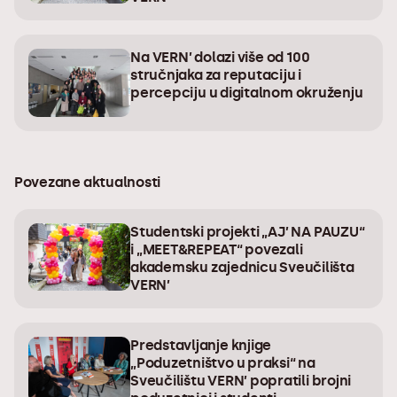
Na VERN’ dolazi više od 100
stručnjaka za reputaciju i
percepciju u digitalnom okruženju
Povezane aktualnosti
Studentski projekti „AJ’ NA PAUZU“
i „MEET&REPEAT“ povezali
akademsku zajednicu Sveučilišta
VERN’
Predstavljanje knjige
„Poduzetništvo u praksi“ na
Sveučilištu VERN’ popratili brojni