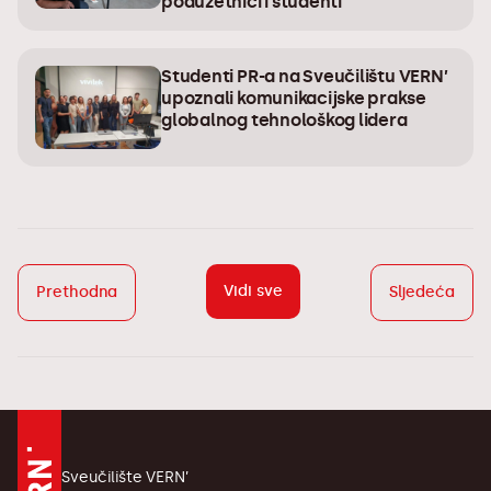
poduzetnici i studenti
Studenti PR-a na Sveučilištu VERN’
upoznali komunikacijske prakse
globalnog tehnološkog lidera
Vidi sve
Prethodna
Sljedeća
Sveučilište VERN’