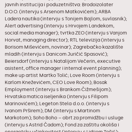
javnih institucija i poduzetništva: Brodoizolater
D.O.O. (intervju s Arsenom Matkovićem); ARBA
Ladera nautika (intervju s Tonijem Bajlom, suvlasnik);
Alert advertising (intervju s Hrvojem Landekom,
social media manager); tvrtka ZEO (intervju s Vanjom
Horvat, managing director); RTL televizija (intervju s
Borisom Miševićem, novinar); Zagrebačko kazalište
mladih (intervju s Danicom Juričić Spasović);
Beiersdorf (intervju s Natalijom Večerin, executive
asistent, office manager i internal event planning);
make up artist Martko Tolić; Love Room (intervju s
Karlom Kneževićem, CEO Love Room); Bosak
Employment (intervju s Brankom Čižmešijom);
Hrvatska matica iseljenika (intervju s Filipom
Marinovićem); Legeton Stela d.o.o. (intervju s
Ivanom Prširem); DM (intervju s Martinom
Markotom); Soho Boho – obrt za promidžbu i usluge
(intervju s Astrid Čadom); Fond za zaštitu okoliša i
energetsku učinkovitost (intervju s Lidijom Tošić);