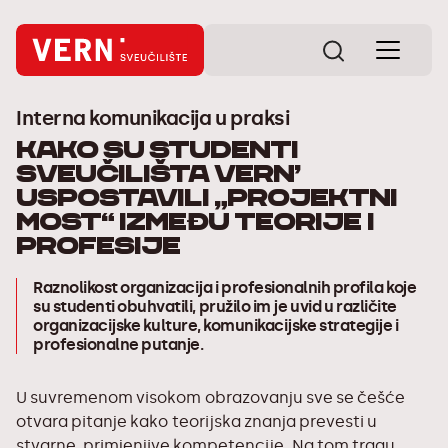
Interna komunikacija u praksi
Kako su studenti
Sveučilišta VERN’
uspostavili „projektni
most“ između teorije i
profesije
Raznolikost organizacija i profesionalnih profila koje
su studenti obuhvatili, pružilo im je uvid u različite
organizacijske kulture, komunikacijske strategije i
profesionalne putanje.
U suvremenom visokom obrazovanju sve se češće
otvara pitanje kako teorijska znanja prevesti u
stvarne, primjenjive kompetencije. Na tom tragu