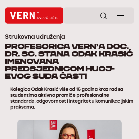
Strukovna udruženja
Profesorica VERN’a doc.
dr. sc. Stana Odak Krasić
imenovana
predsjednicom HUOJ-
evog Suda časti
Kolegica Odak Krasić više od 15 godina kroz rad sa
studentima aktivno promiče profesionalne
standarde, odgovornost i integritet u komunikacijskim
praksama.