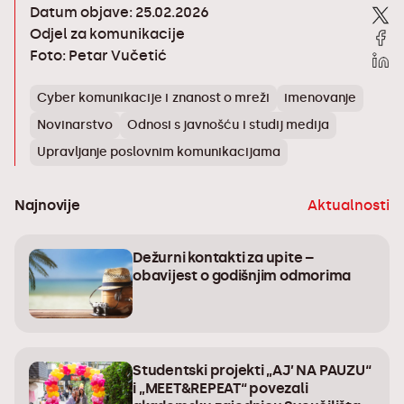
Datum objave: 25.02.2026
Odjel za komunikacije
Foto: Petar Vučetić
Cyber komunikacije i znanost o mreži
imenovanje
Novinarstvo
Odnosi s javnošću i studij medija
Upravljanje poslovnim komunikacijama
Najnovije
Aktualnosti
Dežurni kontakti za upite –
obavijest o godišnjim odmorima
Studentski projekti „AJ’ NA PAUZU“
i „MEET&REPEAT“ povezali