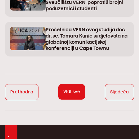
Sveučilištu VERN’ popratili brojni
poduzetnici i studenti
Pročelnica VERN’ovog studija doc.
dr. sc. Tamara Kunić sudjelovala na
globalnoj komunikacijskoj
konferenciji u Cape Townu
Vidi sve
Prethodna
Sljedeća