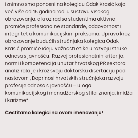
Iznimno smo ponosni na kolegicu Odak Krasić koja
već više od 15 godina radi u sustavu visokog
obrazovanja, a kroz rad sa studentima aktivno
promiče profesionalne standarde, odgovornost i
integritet u komunikacijskim praksama. Upravo kroz
obrazovanje budućih stručnjaka kolegica Odak
Krasić promiče ideju važnosti etike u razvoju struke
odnosa s javnošću. Razvoj profesionalnih kriterija,
normi i kompetencija unutar hrvatskog PR sektora
analizirala je i kroz svoju doktorsku disertaciju pod
naslovom „Doprinosi hrvatskih stručnjaka razvoju
profesije odnosa s javnošću – uloga
komunikacijskog i menadžerskog stila, znanja, imidža
i karizme“.
Čestitamo kolegici na ovom imenovanju!