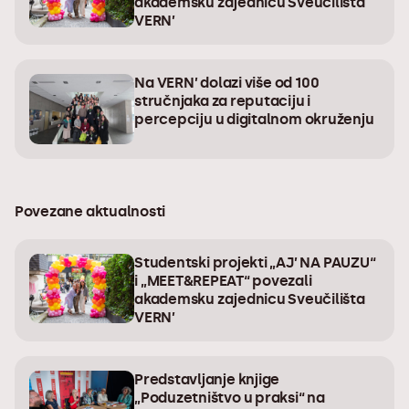
akademsku zajednicu Sveučilišta
VERN’
Na VERN’ dolazi više od 100
stručnjaka za reputaciju i
percepciju u digitalnom okruženju
Povezane aktualnosti
Studentski projekti „AJ’ NA PAUZU“
i „MEET&REPEAT“ povezali
akademsku zajednicu Sveučilišta
VERN’
Predstavljanje knjige
„Poduzetništvo u praksi“ na