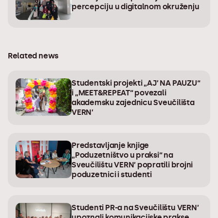
percepciju u digitalnom okruženju
Related news
Studentski projekti „AJ’ NA PAUZU“
i „MEET&REPEAT“ povezali
akademsku zajednicu Sveučilišta
VERN’
Predstavljanje knjige
„Poduzetništvo u praksi“ na
Sveučilištu VERN’ popratili brojni
poduzetnici i studenti
Studenti PR-a na Sveučilištu VERN’
upoznali komunikacijske prakse