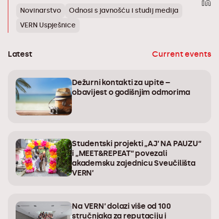
Novinarstvo
Odnosi s javnošću i studij medija
VERN Uspješnice
Latest
Current events
Dežurni kontakti za upite –
obavijest o godišnjim odmorima
Studentski projekti „AJ’ NA PAUZU“
i „MEET&REPEAT“ povezali
akademsku zajednicu Sveučilišta
VERN’
Na VERN’ dolazi više od 100
stručnjaka za reputaciju i