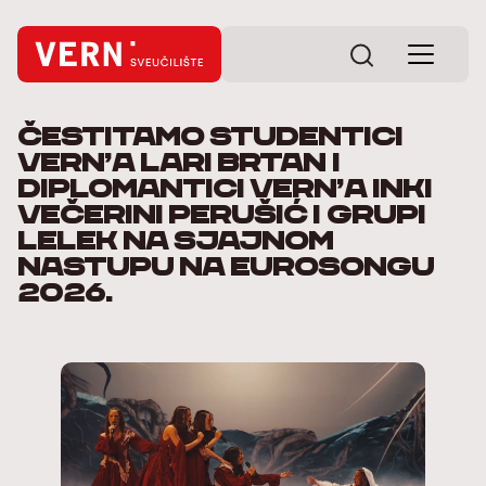
Čestitamo studentici
VERN’a Lari Brtan i
diplomantici VERN’a Inki
Večerini Perušić i grupi
LELEK na sjajnom
nastupu na Eurosongu
2026.