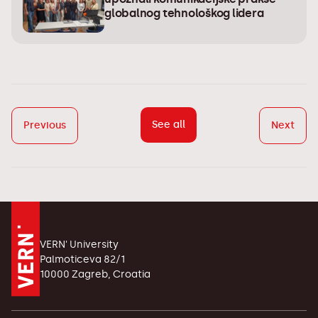
globalnog tehnološkog lidera
See all
Previous
Next
VERN' University
Palmoticeva 82/1
10000 Zagreb, Croatia