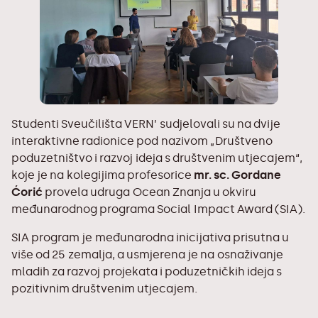
Studenti Sveučilišta VERN’ sudjelovali su na dvije
interaktivne radionice pod nazivom „Društveno
poduzetništvo i razvoj ideja s društvenim utjecajem“,
koje je na kolegijima profesorice
mr. sc. Gordane
Ćorić
provela udruga Ocean Znanja u okviru
međunarodnog programa Social Impact Award (SIA).
SIA program je međunarodna inicijativa prisutna u
više od 25 zemalja, a usmjerena je na osnaživanje
mladih za razvoj projekata i poduzetničkih ideja s
pozitivnim društvenim utjecajem.