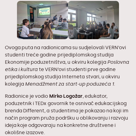
Ovoga puta na radionicama su sudjelovali VERN’ovi
studenti treće godine
prijediplomskog studija
Ekonomije poduzetništva
, u okviru kolegija
Poslovna
etika i kultura
te VERN’ovi studenti prve godine
prijediplomskog studija Interneta stvari
, u okviru
kolegija
Menadžment za start-up poduzeća 1.
Radionice je vodio
Mirko Logožar
, edukator,
poduzetnik i TEDx govornik te osnivač edukacijskog
brenda Different, a studentima je pokazao na koji im
način program pruža podršku u oblikovanju i razvoju
ideja koje odgovaraju na konkretne društvene i
okolišne izazove.