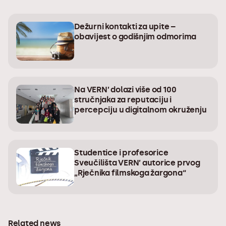
Dežurni kontakti za upite –
obavijest o godišnjim odmorima
Na VERN’ dolazi više od 100
stručnjaka za reputaciju i
percepciju u digitalnom okruženju
Studentice i profesorice
Sveučilišta VERN’ autorice prvog
„Rječnika filmskoga žargona“
Related news