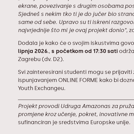
ekrane, povezivanje s drugim osobama pos
Sjedneš s nekim tko ti je do jučer bio stra
same od sebe. Upravo su ti iskreni razgovor
najvrjednije što mi je ovaj projekt donio“
, z
Dodala je kako će o svojim iskustvima govori
lipnja 2026.
,
s početkom od 17:30 sati
održa
Zagrebu (dv. D2).
Svi zainteresirani studenti mogu se prijaviti 
ispunjavanjem
ONLINE FORME
kako bi dozna
Youth Exchangeu.
Projekt provodi Udruga Amazonas za pružan
promjene kroz učenje, pokret, inovativne m
sufinanciran je sredstvima Europske unije
.