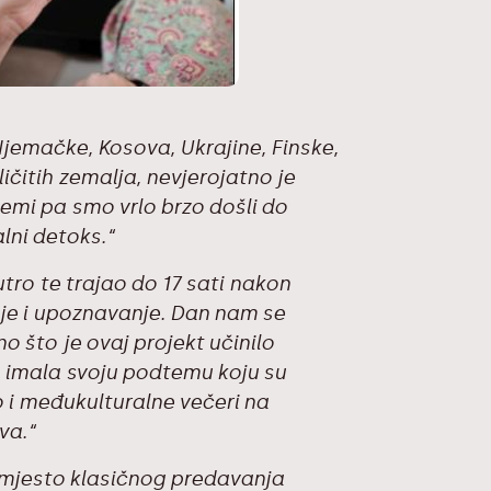
Njemačke, Kosova, Ukrajine, Finske,
ličitih zemalja, nevjerojatno je
lemi pa smo vrlo brzo došli do
lni detoks.“
utro te trajao do 17 sati nakon
je i upoznavanje. Dan nam se
o što je ovaj projekt učinilo
a imala svoju podtemu koju su
o i međukulturalne večeri na
va.“
 umjesto klasičnog predavanja