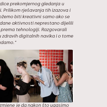
edice prekomjernog gledanja u
. Prilikom rješavanja tih izazova i
ožemo biti kreativni samo ako se
ane aktivnosti neprestano dijelili
prema tehnologiji. Razgovarali
 zdravih digitalnih navika i o tome
adamo.“
razmjene je da nakon što ugasimo