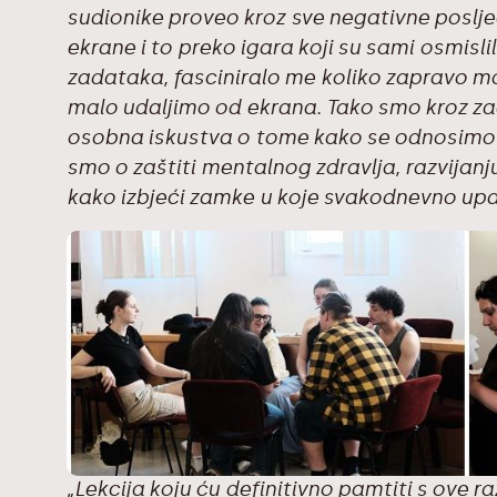
sudionike proveo kroz sve negativne poslj
ekrane i to preko igara koji su sami osmislili
zadataka, fasciniralo me koliko zapravo m
malo udaljimo od ekrana. Tako smo kroz zad
osobna iskustva o tome kako se odnosimo 
smo o zaštiti mentalnog zdravlja, razvijanju
kako izbjeći zamke u koje svakodnevno up
„Lekcija koju ću definitivno pamtiti s ove 