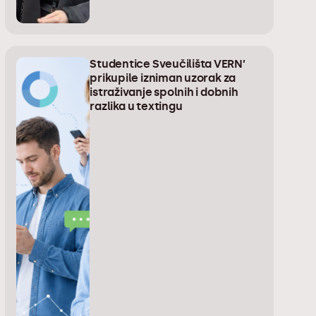
Studentice Sveučilišta VERN’
prikupile izniman uzorak za
istraživanje spolnih i dobnih
razlika u textingu