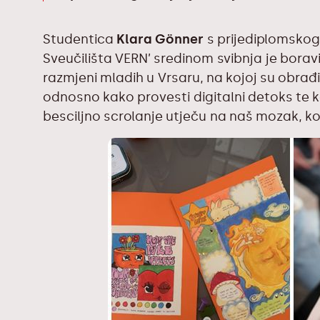
Studentica
Klara Gönner
s
prijediplomskog
Sveučilišta VERN’ sredinom svibnja je bora
razmjeni mladih u Vrsaru, na kojoj su obrađ
odnosno kako provesti digitalni detoks te ko
besciljno scrolanje utječu na naš mozak, ko