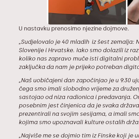
U nastavku prenosimo njezine dojmove.
„Sudjelovalo je 40 mladih iz šest zemalja: 
Slovenije i Hrvatske. Iako smo dolazili iz raz
koliko nas zapravo muče isti digitalni prob
zaključka da nam je prijeko potreban digita
„Naš uobičajeni dan započinjao je u 9:30 uj
čega smo imali slobodno vrijeme za družen
sastojao od niza radionica i predavanja. On
posebnim jest činjenica da je svaka držav
prezentirali na svojim sesijama, a imali sm
kojima smo upoznavali kulture ostalih drža
„Najviše me se dojmio tim iz Finske koji je