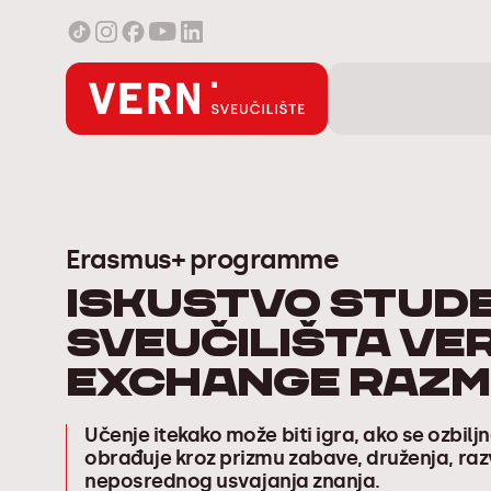
Erasmus+ programme
Iskustvo stud
Sveučilišta VE
Exchange razm
Učenje itekako može biti igra, ako se ozbil
obrađuje kroz prizmu zabave, druženja, razvo
neposrednog usvajanja znanja.