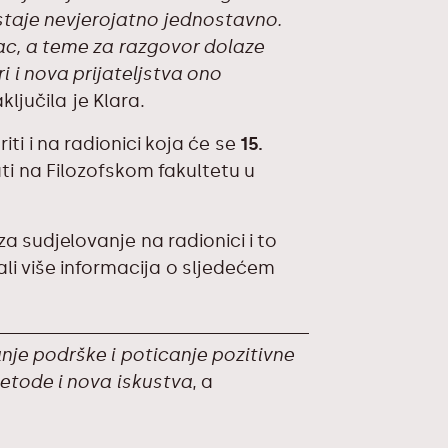
taje nevjerojatno jednostavno.
nac, a teme za razgovor dolaze
i i nova prijateljstva ono
aključila je Klara.
ti i na radionici koja će se
15.
ti na Filozofskom fakultetu u
za sudjelovanje na radionici i to
li više informacija o sljedećem
je podrške i poticanje pozitivne
etode i nova iskustva
, a