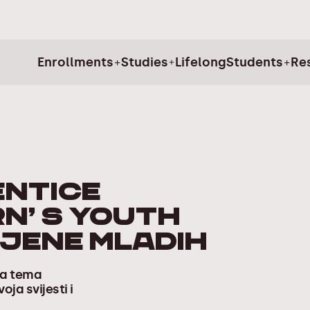
Enrollments
Studies
Lifelong
Students
Re
entice
RN’ s Youth
jene mladih
jna tema
ja svijesti i